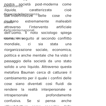
nostra società post-moderna come 
Adolescenza
liquida
, caratterizzata cioè 
#leparoledellemergenza
dall’indefinitezza delle cose che 
risultano estremamente malleabili 
scuola
attraverso l’intervento artificiale 
#articoliinternazionali
dell’uomo. Il noto sociologo spiega 
neuroscienze
come, in seguito al secondo conflitto 
mondiale, ci sia stata una 
riorganizzazione sociale, economica, 
politica e anche mentale che ha visto il 
passaggio della società da uno stato 
solido a uno liquido. Attraverso questa 
metafora Bauman cerca di catturare il 
cambiamento per il quale i confini delle 
cose siano diventati così fluidi da 
rendere la realtà interpersonale e 
intrapersonale profondamente 
confusiva. Se si pensa anche 