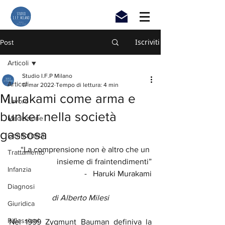
Iscriviti
Post
Articoli
Studio I.F.P Milano
Articoli
17 mar 2022
Tempo di lettura: 4 min
Murakami come arma e
Lavoro
bunker nella società
Mediazione
gassosa
Genitorialità
“La comprensione non è altro che un 
Trattamento
insieme di fraintendimenti”
Infanzia
-   Haruki Murakami
Diagnosi
di Alberto Milesi
Giuridica
Riflessioni
Nel 1999 Zygmunt Bauman definiva la 