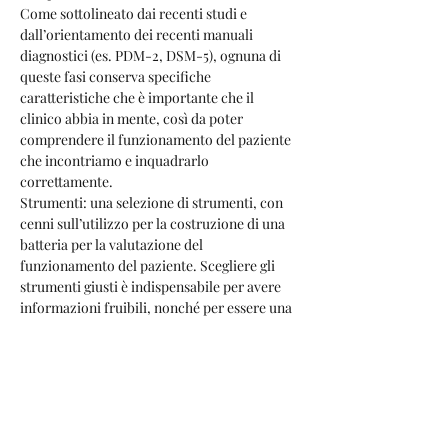
Come sottolineato dai recenti studi e 
dall’orientamento dei recenti manuali 
diagnostici (es. PDM-2, DSM-5), ognuna di 
queste fasi conserva specifiche 
caratteristiche che è importante che il 
clinico abbia in mente, così da poter 
comprendere il funzionamento del paziente 
che incontriamo e inquadrarlo 
correttamente.
Strumenti: una selezione di strumenti, con 
cenni sull’utilizzo per la costruzione di una 
batteria per la valutazione del 
funzionamento del paziente. Scegliere gli 
strumenti giusti è indispensabile per avere 
informazioni fruibili, nonché per essere una 
risorsa all’interno delle istituzioni in cui uno 
è inserito.
Pratiche: uno spazio dedicato al lavoro di 
gruppo su casi clinici con esercitazioni step-
by-step aiutandoci con materiale clinico e 
didattico permette di mettere “in pratica” le 