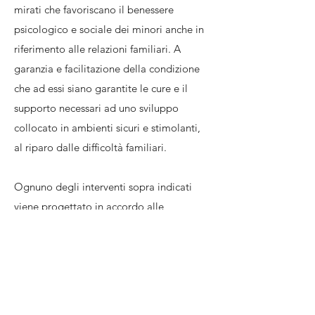
mirati che favoriscano il benessere
psicologico e sociale dei minori anche in
riferimento alle relazioni familiari. A
garanzia e facilitazione della condizione
che ad essi siano garantite le cure e il
supporto necessari ad uno sviluppo
collocato in ambienti sicuri e stimolanti,
al riparo dalle difficoltà familiari.
Ognuno degli interventi sopra indicati
viene progettato in accordo alle
specifiche esigenze di ogni caso specifico,
di ogni vicenda familiare particolare, di
ogni profilo biografico individuale.
E' prevista una costante Supervisione del
professionista incaricato delle attività di