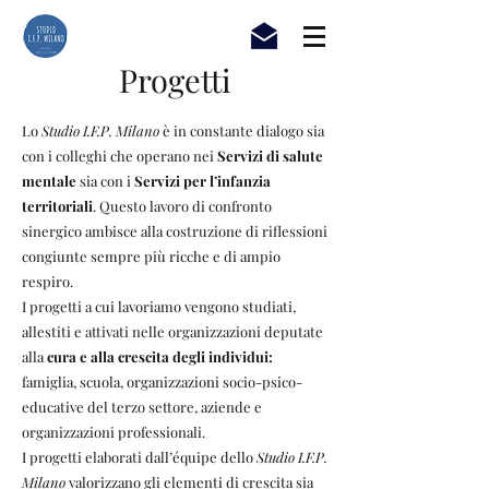
Progetti
Lo
Studio I.F.P. Milano
è in constante dialogo sia
con i colleghi che operano nei
Servizi di salute
mentale
sia con i
Servizi per l’infanzia
territoriali
. Questo lavoro di confronto
sinergico ambisce alla costruzione di riflessioni
congiunte sempre più ricche e di ampio
respiro.
I progetti a cui lavoriamo vengono studiati,
allestiti e attivati nelle organizzazioni deputate
alla
cura e alla crescita degli individui:
famiglia, scuola, organizzazioni socio-psico-
educative del terzo settore, aziende e
organizzazioni professionali.
I progetti elaborati dall’équipe dello
Studio I.F.P.
Milano
valorizzano gli elementi di crescita sia