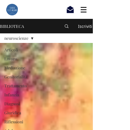
BIBLIOTECA
Iscriviti
neuroscienze
Articoli
Lavoro
Mediazione
Genitorialità
Trattamento
Infanzia
Diagnosi
Giuridica
Riflessioni