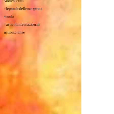
Adolescenza
#leparoledellemergenza
scuola
#articoliinternazionali
neuroscienze