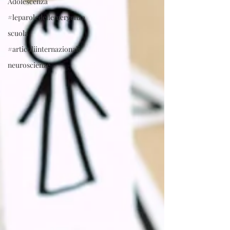
Adolescenza
#leparoledellemergenza
scuola
#articoliinternazionali
neuroscienze