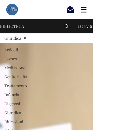
BIBLIOTECA
Iscriviti
Giuridica
Articoli
Lavoro
Mediazione
Genitorialità
Trattamento
Infanzia
Diagnosi
Giuridica
Riflessioni