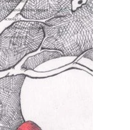
Adolescenza
#leparoledellemergenza
scuola
#articoliinternazionali
neuroscienze