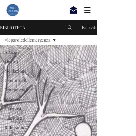
BIBLIOTECA
Iscriviti
#leparoledellemergenza
Articoli
Lavoro
Mediazione
Genitorialità
Trattamento
Infanzia
Diagnosi
Giuridica
Riflessioni