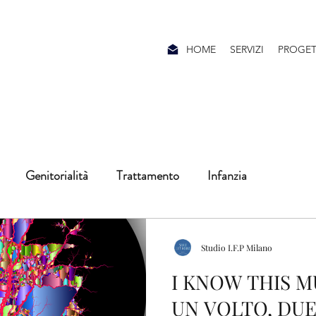
HOME
SERVIZI
PROGET
Genitorialità
Trattamento
Infanzia
flessioni
Adolescenza
#leparoledellemergenza
Studio I.F.P Milano
I KNOW THIS M
li
neuroscienze
UN VOLTO, DUE