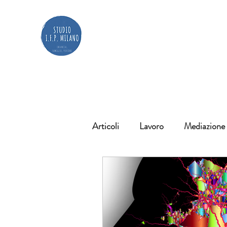
Articoli
Lavoro
Mediazione
Diagnosi
Giuridica
Ri
scuola
#articoliinternaziona