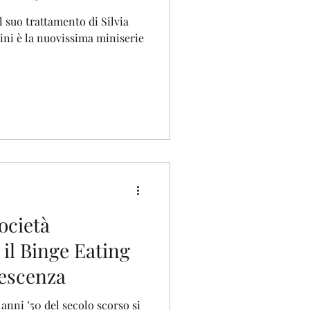
l suo trattamento di Silvia
tini è la nuovissima miniserie
ocietà
g
lescenza
 anni ’50 del secolo scorso si