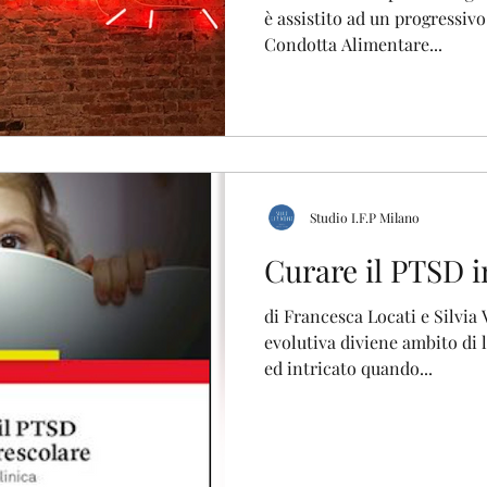
è assistito ad un progressiv
Condotta Alimentare...
Studio I.F.P Milano
Curare il PTSD i
di Francesca Locati e Silvia 
evolutiva diviene ambito di
ed intricato quando...