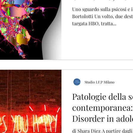
Uno sguardo sulla psicosi e i
Bortolotti Un volto, due des
targata HBO, tratta...
Studio I.F.P Milano
Patologie della s
contemporanea: il Binge Eatin
Disorder in ado
di Shara Diez A partire dagli