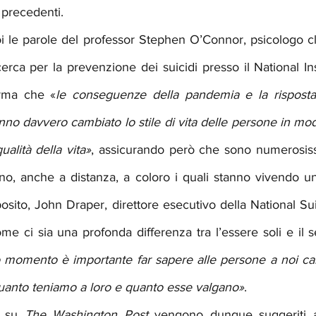
 precedenti. 
oi le parole del professor Stephen O’Connor, psicologo cli
rca per la prevenzione dei suicidi presso il National Ins
erma che «
le conseguenze della pandemia e la risposta
anno davvero cambiato lo stile di vita delle persone in m
ualità della vita»
, assicurando però che sono numerosiss
no, anche a distanza, a coloro i quali stanno vivendo un
osito, John Draper, direttore esecutivo della National Su
ome ci sia una profonda differenza tra l’essere soli e il se
momento è importante far sapere alle persone a noi care
uanto teniamo a loro e quanto esse valgano»
. 
o su 
The Washington Post 
vengono dunque suggeriti a