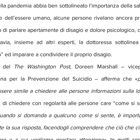
la pandemia abbia ben sottolineato l’importanza della sal
e dell’essere umano, alcune persone rivelano ancora prof
 di parlare apertamente di disagio e dolore psicologico,
via, insieme ad altri esperti, la dottoressa sottolinea 
 ed imparare a condividere il proprio disagio. 
o del 
The Washington Post, 
Doreen Marshall – vicepr
na per la Prevenzione del Suicidio – afferma che «
p
ere simile a chiedere alle persone informazioni sulla lor
di chiedere con regolarità alle persone care “come si s
uando si domanda a qualcuno come si sente, è importan
e la sua risposta, facendogli comprendere che ciò che ci
ro e a cui vogliamo prestare attenzione»
. In molti so