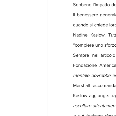
Sebbene l’impatto del
il benessere general
quando si chiede loro
Nadine Kaslow. Tutta
“compiere uno sforzo”
Sempre nell’articol
Fondazione America
mentale dovrebbe ess
Marshall raccomanda 
Kaslow aggiunge: 
«q
ascoltare attentament
a cui teniamo davve