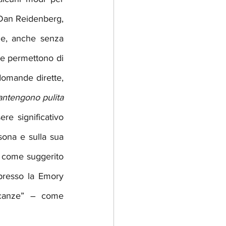
 Dan Reidenberg, 
e, anche senza 
he permettono di 
domande dirette, 
antengono pulita 
e significativo 
sona e sulla sua 
, come suggerito 
presso la Emory 
ncanze” – come 