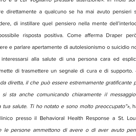
re direttamente a qualcuno se ha mai avuto pensieri su
ere, di instillare quel pensiero nella mente dell’interl
ossibile risposta positiva. Come afferma Draper però,
ere e parlare apertamente di autolesionismo o suicidio no
, interessarsi alla salute di una persona cara ed esplici
ette di trasmettere un segnale di cura e di supporto. 
diretta, il che può essere estremamente gratificante pe
 si sta anche comunicando chiaramente il messaggio 
la tua salute. Ti ho notato e sono molto preoccupato”»
, h
linico presso il Behavioral Health Response a St. Loui
e le persone ammettono di avere o di aver avuto pensie