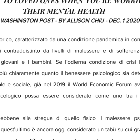
 TO LOVED ONES WHEN YOU’RE WORRI
THEIR MENTAL HEALTH
 WASHINGTON POST - BY ALLISON CHIU - DEC. 1 2020
orico, caratterizzato da una condizione pandemica in cont
 contraddistinto da livelli di malessere e di sofferenza
ù giovani e i bambini. Se l’odierna condizione di crisi
ù chiaramente quanto il benessere psicologico sia deter
uale e sociale, già nel 2019 il World Economic Forum ave
icologico possa essere considerato come uno tra i m
bbene alla stregua di quello fisico il malessere psi
quest’ultimo è ancora oggi considerato un tabù su cui gr