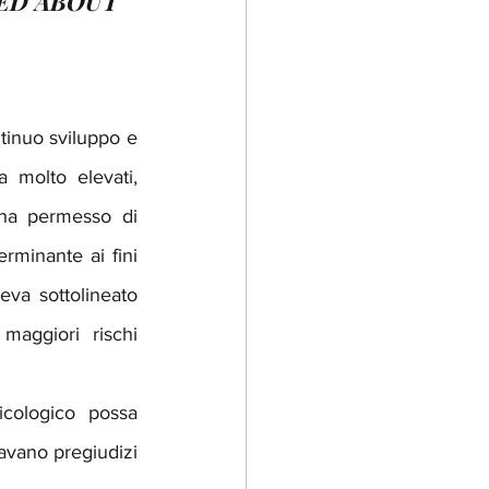
ED ABOUT 
inuo sviluppo e 
 molto elevati, 
 ha permesso di 
minante ai fini 
va sottolineato 
aggiori rischi 
cologico possa 
avano pregiudizi 