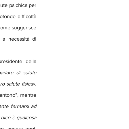
ute psichica per 
onde difficoltà 
 come suggerisce 
la necessità di 
esidente della 
arlare di salute 
o salute fisica
». 
entono”, mentre 
te fermarsi ad 
 dice è qualcosa 
no, ancora oggi, 