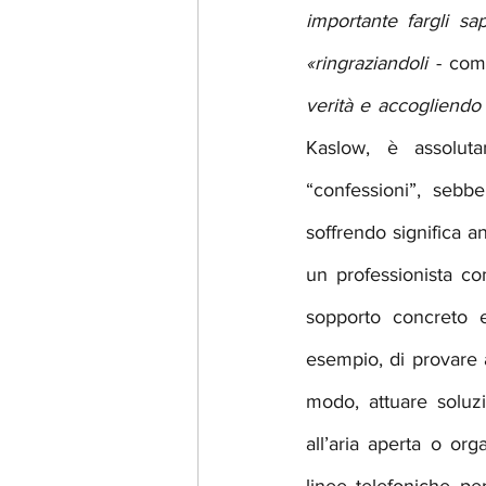
importante fargli s
«ringraziandoli
 - com
verità e accogliendo 
Kaslow, è assolut
“confessioni”, sebb
soffrendo significa 
un professionista co
sopporto concreto e
esempio, di provare a
modo, attuare soluz
all’aria aperta o or