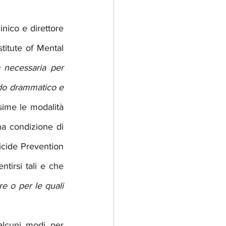
nico e direttore 
titute of Mental 
 necessaria per 
odo drammatico e 
ime le modalità 
a condizione di 
icide Prevention 
ntirsi tali e che 
 o per le quali 
lcuni modi per 