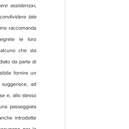
re assistenza», 
condividere tale 
ome raccomanda 
grete le loro 
alcuno che sta 
ato da parte di 
bile fornire un 
suggerisce, ad 
e e, allo stesso 
una passeggiata 
nche introdotte 