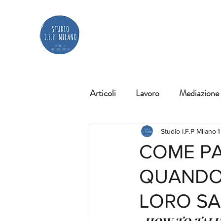
Articoli
Lavoro
Mediazione
Diagnosi
Giuridica
Ri
Studio I.F.P Milano
1
COME PA
QUANDO 
scuola
#articoliinternaziona
LORO SA