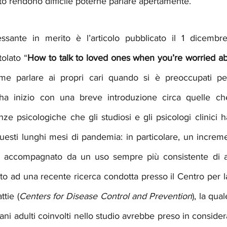
tto rendono difficile poterne parlare apertamente.
ssante in merito è l’articolo pubblicato il 1 dicem
itolato “
How to talk to loved ones when you’re worried abo
e parlare ai propri cari quando si è preoccupati per 
o ha inizio con una breve introduzione circa quelle ch
 psicologiche che gli studiosi e gli psicologi clinici ha
questi lunghi mesi di pandemia: in particolare, un increment
, accompagnato da un uso sempre più consistente di al
mento ad una recente ricerca condotta presso il Centro per 
ttie (
Centers for Disease Control and Prevention
), la qua
ni adulti coinvolti nello studio avrebbe preso in considera