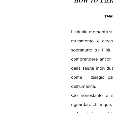
HOW TO TALK
THE
L’attuale momento st
mutamento, è altresì
soprattutto tra i pi
comprendere ancor pi
della salute individ
come il disagio ps
dell’umanità.
Ciò nonostante e se
riguardare chiunque, 