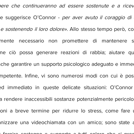
apere che continueranno ad essere sostenute e a riceve
e suggerisce O’Connor - 
per aver avuto il coraggio di 
e sostenendo il loro dolore».
 Allo stesso tempo però, c
amente necessario non promettere di mantenere se
ene ciò possa generare reazioni di rabbia; aiutare qu
anche garantire un supporto psicologico adeguato e immedi
mpetente. Infine, vi sono numerosi modi con cui è possi
d immediato in queste delicate situazioni: O’Connor 
 rendere inaccessibili sostanze potenzialmente pericolos
ioni a breve termine per ridurre lo stress, come fare 
ganizzare una videochiamata con un amico; sono state a