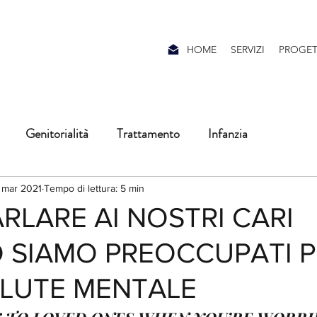
HOME
SERVIZI
PROGET
Genitorialità
Trattamento
Infanzia
flessioni
Adolescenza
#leparoledellemergenza
 mar 2021
Tempo di lettura: 5 min
RLARE AI NOSTRI CARI
SIAMO PREOCCUPATI P
li
neuroscienze
LUTE MENTALE