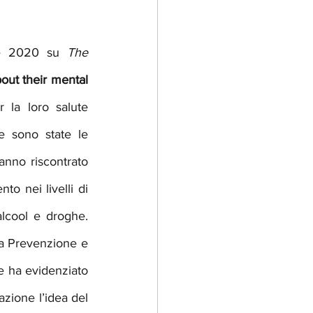
bre 2020 su 
The 
ut their mental 
la loro salute 
e sono state le 
nno riscontrato 
o nei livelli di 
cool e droghe. 
la Prevenzione e 
le ha evidenziato 
zione l’idea del 