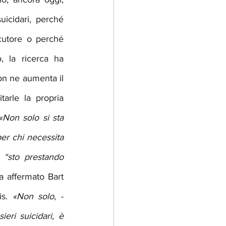
icidari, perché 
ocutore o perché 
 la ricerca ha 
n ne aumenta il 
tarle la propria 
«Non solo si sta 
r chi necessita 
“sto prestando 
a affermato Bart 
s. 
«Non solo, 
- 
ri suicidari, è 