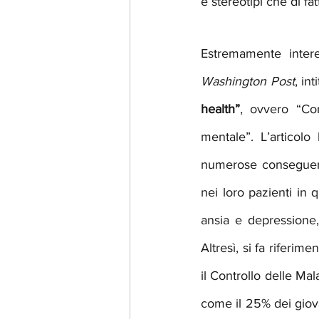
e stereotipi che di fa
Estremamente intere
Washington Post
, int
health”
, ovvero “Com
mentale”. L’articol
numerose conseguenze
nei loro pazienti in 
ansia e depressione
Altresì, si fa riferi
il Controllo delle Mala
come il 25% dei giova