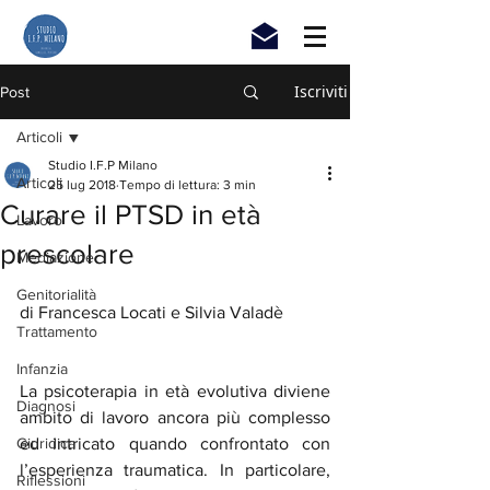
Iscriviti
Post
Articoli
Studio I.F.P Milano
Articoli
25 lug 2018
Tempo di lettura: 3 min
Curare il PTSD in età
Lavoro
prescolare
Mediazione
Genitorialità
di Francesca Locati e Silvia Valadè
Trattamento
Infanzia
La psicoterapia in età evolutiva diviene 
Diagnosi
ambito di lavoro ancora più complesso 
Giuridica
ed intricato quando confrontato con 
l’esperienza traumatica. In particolare, 
Riflessioni