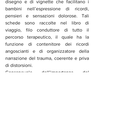
disegno e di vignette che facilitano i 
bambini nell’espressione di ricordi, 
pensieri e sensazioni dolorose. Tali 
schede sono raccolte nel libro di 
viaggio, filo conduttore di tutto il 
percorso terapeutico, il quale ha la 
funzione di contenitore dei ricordi 
angoscianti e di organizzatore della 
narrazione del trauma, coerente e priva 
di distorsioni.
Consapevole dell’importanza del 
coinvolgimento del genitore nel 
processo di cura del bambino, il modello 
di intervento prevede la partecipazione 
attiva del caregiver durante l’intero iter 
trattamentale. Il lavoro con l’adulto 
permette di aiutare il terapeuta ad 
interpretare in modo appropriato quello 
che avviene nella stanza con il bambino 