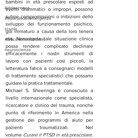
bambini in età prescolare esposti ad 
Adolescenza
eventi drammatici o impropri, possono 
subire compromissioni o inibizioni dello 
#leparoledellemergenza
sviluppo del funzionamento psichico, 
scuola
già immaturo a causa della loro tenera 
età. Nonostante tale situazione clinica 
#articoliinternazionali
possa rendere complicato declinare 
neuroscienze
efficacemente i nostri strumenti di 
lavoro con pazienti così piccoli, la 
letteratura fatica a consegnarci modelli 
di trattamento specialistici che possano 
guidare la pratica trattamentale.
Michael S. Sheeringa è conosciuto a 
livello internazionale come specialista, 
ricercatore e clinico del trauma, nonchè 
punto di riferimento in America nella 
gestione dei programmi di aiuto per 
pazienti traumatizzati. Nel 
volume 
Curare il PTSD in età prescolare. 