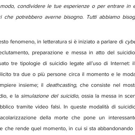
modo, condividere le tue esperienze o per entrare in em
ltri che potrebbero averne bisogno. Tutti abbiamo biso
esto fenomeno, in letteratura si è iniziato a parlare di 
cybe
lutamento, preparazione e messa in atto del suicidio. 
to tre tipologie di suicidio legate all’uso di Internet: il
icito tra due o più persone circa il momento e le modali
piere insieme; il 
deathcasting
, che consiste nel mostra
dio, e la 
simulazione del suicidio
, ossia la messa in scen
lico tramite video falsi. In queste modalità di suicidio
tacolarizzazione della morte che pone un interessante
 che rende quel momento, in cui si sta abbandonando la v