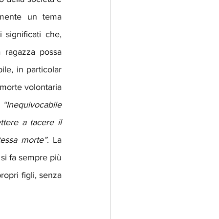
amente un tema 
significati che, 
 ragazza possa 
e, in particolar 
morte volontaria 
 
“Inequivocabile 
tere a tacere il 
stessa morte”
. La 
si fa sempre più 
opri figli, senza 