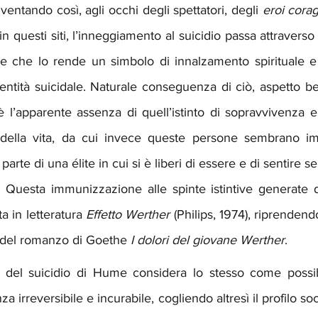
entando così, agli occhi degli spettatori, degli 
eroi corag
 in questi siti, l’inneggiamento al suicidio passa attraver
one che lo rende un simbolo di innalzamento spirituale e
dentità suicidale. Naturale conseguenza di ciò, aspetto be
 l’apparente assenza di quell’istinto di sopravvivenza e
 della vita, da cui invece queste persone sembrano im
arte di una élite in cui si è liberi di essere e di sentire se
i. Questa immunizzazione alle spinte istintive generate d
a in letteratura 
Effetto Werther
 (Philips, 1974), riprendend
 del romanzo di Goethe 
I dolori del giovane Werther
. 
le del suicidio di Hume considera lo stesso come possib
a irreversibile e incurabile, cogliendo altresì il profilo soc