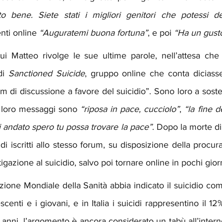
o bene. Siete stati i migliori genitori che potessi de
nti online 
“Auguratemi buona fortuna”
, e poi 
“Ha un gusto
ui Matteo rivolge le sue ultime parole, nell’attesa che 
di 
Sanctioned Suicide
, gruppo online che conta diciassett
um di discussione a favore del suicidio”. Sono loro a sost
 loro messaggi sono 
“riposa in pace, cucciolo”
, 
“la fine d
i andato spero tu possa trovare la pace”
. Dopo la morte di 
i iscritti allo stesso forum, su disposizione della procura 
igazione al suicidio, salvo poi tornare online in pochi giorn
one Mondiale della Sanità abbia indicato il suicidio com
scenti e i giovani, e in Italia i suicidi rappresentino il 12
9 anni, l’argomento è ancora considerato un tabù all’interno