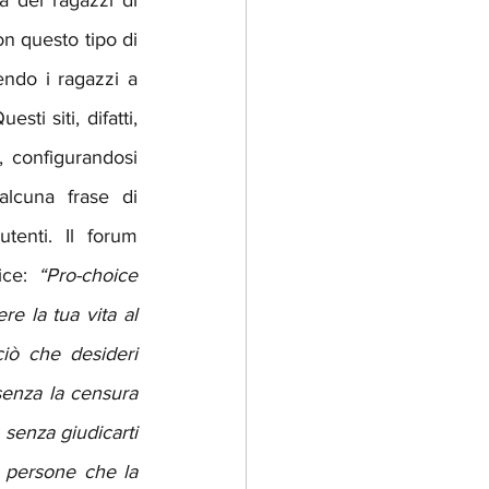
 dei ragazzi di 
n questo tipo di 
ndo i ragazzi a 
i siti, difatti, 
 configurandosi 
lcuna frase di 
tenti. Il forum 
ice: 
“Pro-choice 
e la tua vita al 
iò che desideri 
enza la censura 
senza giudicarti 
n persone che la 