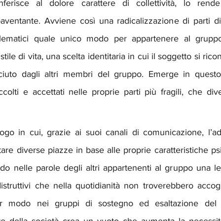
ferisce al dolore carattere di collettività, lo rend
aventante. Avviene così una radicalizzazione di parti d
ematici quale unico modo per appartenere al gruppo. 
tile di vita, una scelta identitaria in cui il soggetto si rico
ciuto dagli altri membri del gruppo. Emerge in questo
olti e accettati nelle proprie parti più fragili, che div
ogo in cui, grazie ai suoi canali di comunicazione, l’ad
tare diverse piazze in base alle proprie caratteristiche psi
ando nelle parole degli altri appartenenti al gruppo una le
distruttivi che nella quotidianità non troverebbero accog
ar modo nei gruppi di sostegno ed esaltazione del su