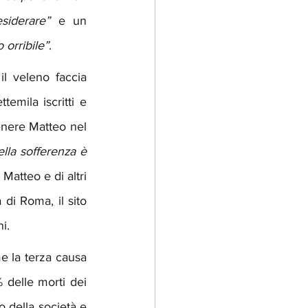
siderare”
 e un 
 orribile”
.
il veleno faccia 
emila iscritti e 
enere Matteo nel 
ella sofferenza è 
Matteo e di altri 
di Roma, il sito 
i. 
e la terza causa 
% delle morti dei 
 della società e 