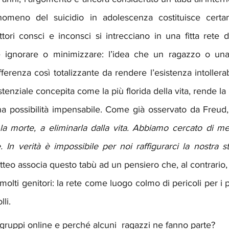
fenomeno del suicidio in adolescenza costituisce cert
tori consci e inconsci si intrecciano in una fitta rete di 
ce ignorare o minimizzare: l’idea che un ragazzo o una
erenza così totalizzante da rendere l’esistenza intollerabil
tenziale concepita come la più florida della vita, rende la 
a possibilità impensabile. Come già osservato da Freud,
a morte, a eliminarla dalla vita. Abbiamo cercato di met
 In verità è impossibile per noi raffigurarci la nostra 
tteo associa questo tabù ad un pensiero che, al contrario, 
molti genitori: la rete come luogo colmo di pericoli per i pr
li.
ruppi online e perché alcuni  ragazzi ne fanno parte? 