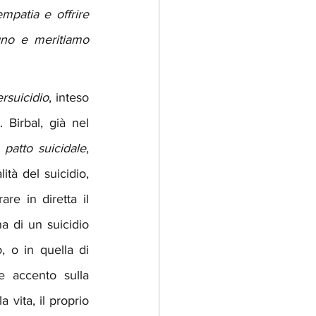
patia e offrire 
gno e meritiamo 
rsuicidio
, inteso 
Birbal, già nel 
 
patto suicidale
, 
tà del suicidio, 
re in diretta il 
a di un suicidio 
, o in quella di 
 accento sulla 
ita, il proprio 