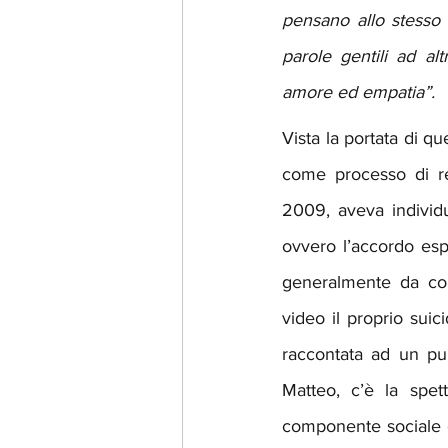
pensano allo stesso 
parole gentili ad a
amore ed empatia”.
Vista la portata di qu
come processo di rec
2009, aveva individua
ovvero l’accordo espl
generalmente da com
video il proprio suici
raccontata ad un pubb
Matteo, c’è la spet
componente sociale e