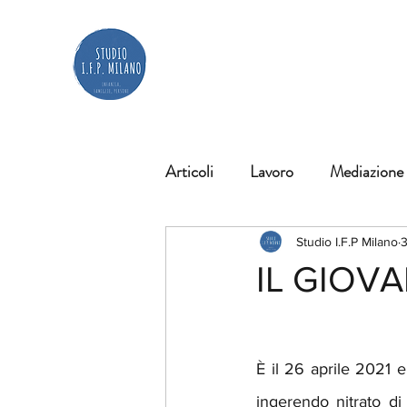
Articoli
Lavoro
Mediazione
Diagnosi
Giuridica
Ri
Studio I.F.P Milano
3
IL GIOV
scuola
#articoliinternaziona
È il 26 aprile 2021 
ingerendo nitrato di 