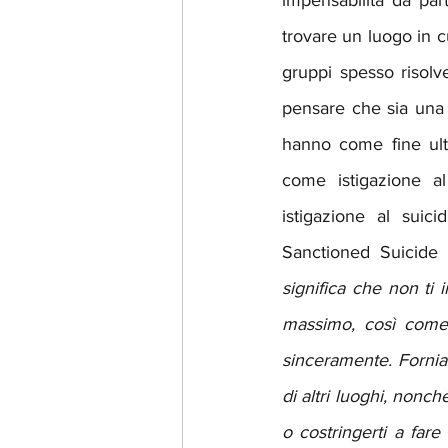
impensabilità da par
trovare un luogo in cu
gruppi spesso risolv
pensare che sia una va
hanno come fine ulti
come istigazione al
istigazione al suic
Sanctioned Suicide 
significa che non ti i
massimo, così come i
sinceramente. Fornia
di altri luoghi, nonch
o costringerti a fare