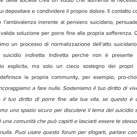
te della società crea un vuoto che aumenta la necessità
i depositare e condividere il proprio dolore. Il contatto co
e l’ambivalenza inerente al pensiero suicidario, persuade
lida soluzione per porre fine alla propria sofferenza. Quest
mo un processo di normalizzazione dell’atto suicidario,
 suicidio 
indiretta
. Indiretta perchè non è presente a
idio esplicita, ma solo un cieco sostegno dei propri u
definisce la propria community, per esempio, pro-cho
ncoraggiamo a fare nulla. Sosteniamo il tuo diritto di viver
l tuo diritto di porre fine alla tua vita, se questo è c
mo uno spazio sicuro per discutere il tema del suicidio s
é una comunità che può capirti e lasciarti essere te stesso 
 nulla. Puoi usare questo forum per sfogarti, parlare co