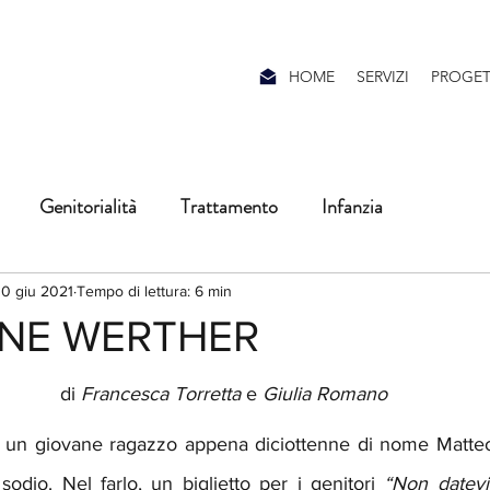
HOME
SERVIZI
PROGET
Genitorialità
Trattamento
Infanzia
flessioni
Adolescenza
#leparoledellemergenza
0 giu 2021
Tempo di lettura: 6 min
ANE WERTHER
li
neuroscienze
di 
Francesca Torretta
 e 
Giulia Romano
e un giovane ragazzo appena diciottenne di nome Matteo si
sodio. Nel farlo, un biglietto per i genitori 
“Non datevi