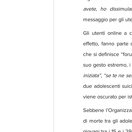
avete, ho dissimulat
messaggio per gli ute
Gli utenti online a c
effetto, fanno parte 
che si definisce “for
suo gesto estremo, i
iniziata”
, 
“se te ne se
due adolescenti suicid
viene oscurato per ist
Sebbene l’Organizzazi
di morte tra gli adole
giovani tra i 15 e i 2