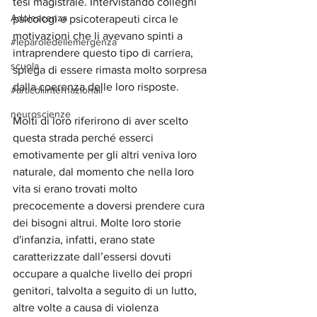
tesi magistrale. Intervistando colleghi 
Adolescenza
psicologi e psicoterapeuti circa le 
motivazioni che li avevano spinti a 
#leparoledellemergenza
intraprendere questo tipo di carriera, 
scuola
spiega di essere rimasta molto sorpresa 
dalla coerenza delle loro risposte. 
#articoliinternazionali
neuroscienze
Molti di loro riferirono di aver scelto 
questa strada perché esserci 
emotivamente per gli altri veniva loro 
naturale, dal momento che nella loro 
vita si erano trovati molto 
precocemente a doversi prendere cura 
dei bisogni altrui. Molte loro storie 
d'infanzia, infatti, erano state 
caratterizzate dall’essersi dovuti 
occupare a qualche livello dei propri 
genitori, talvolta a seguito di un lutto, 
altre volte a causa di violenza 