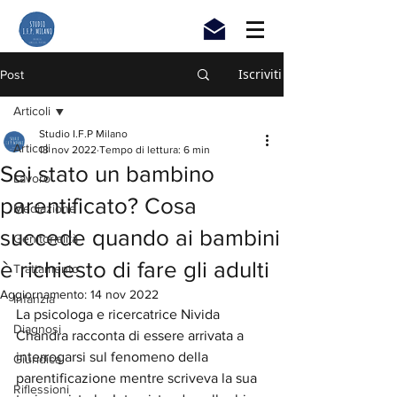
Iscriviti
Post
Articoli
Studio I.F.P Milano
Articoli
13 nov 2022
Tempo di lettura: 6 min
Sei stato un bambino
Lavoro
parentificato? Cosa
Mediazione
succede quando ai bambini
Genitorialità
è richiesto di fare gli adulti
Trattamento
Aggiornamento:
14 nov 2022
Infanzia
La psicologa e ricercatrice Nivida 
Diagnosi
Chandra racconta di essere arrivata a 
interrogarsi sul fenomeno della 
Giuridica
parentificazione mentre scriveva la sua 
Riflessioni